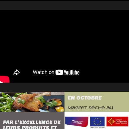
EN OCTOBRE
Magret séché au
poivre et piment
d’espelette
PAR L’EXCELLENCE DE
LEURS PRODUITS ET
Ingrédients : 1 gros