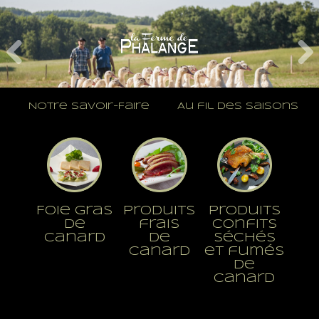
Notre Savoir-Faire
Au fil des saisons
Foie Gras
Produits
Produits
de
frais
confits
Canard
de
séchés
Canard
et fumés
de
Canard